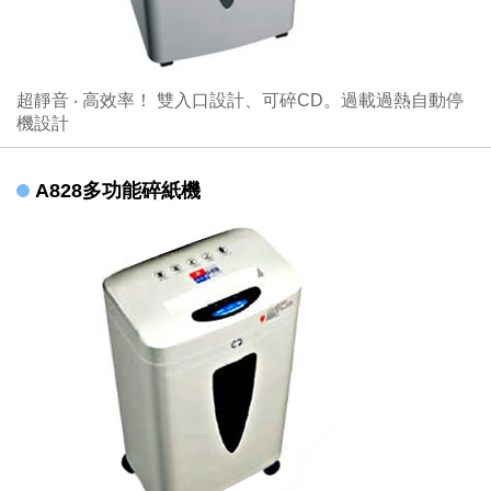
超靜音 ‧ 高效率！ 雙入口設計、可碎CD。過載過熱自動停
機設計
A828多功能碎紙機